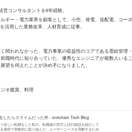
経営コンサルタントを6年経験。
ネルギー・電力業界を顧客として、小売、発電、送配電、コー
析を活用した業務改革、人材育成に従事。
深く関われなかった、電力事業の収益性のコアである需給管理
た前職時代に知り合っていた、優秀なエンジニアが複数人いる
来展望を伺えたことが決め手になりました。
ラジオ鑑賞、料理
らスライムだった件 - enechain Tech Blog
いう珍しい転職をした私の、転職後の苦労と試行錯誤を紹介して
する過程で実験的に取り組んだ、ユーザーニーズを理解するため