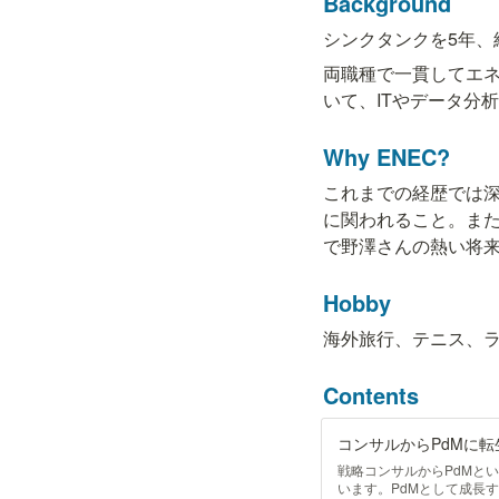
Background
シンクタンクを5年、
両職種で一貫してエ
いて、ITやデータ分
Why ENEC?
これまでの経歴では
に関われること。ま
で野澤さんの熱い将
Hobby
海外旅行、テニス、
Contents
コンサルからPdMに転生した
戦略コンサルからPdMと
います。PdMとして成長