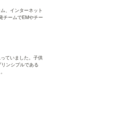
テム、インターネット
発チームでEMやチー
思っていました。子供
プリンシプルである
た。